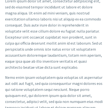
Lorem ipsum dolor sit amet, consectetur aditpisicing elit,
sed do eiusmod tempor incididunt ut labore et dolore
magna aliqua. Ut enim ad mini veniam, quis nostrud
exercitation ullamco laboris nisi ut aliquip ex ea commodo
consequat. Duis aute irure dolor in reprehenderit in
voluptate velit esse cillum dolore eu fugiat nulla pariatur.
Excepteur sint occaecat cupidatat non proident, sunt in
culpa qui officia deserunt mollit anim id est laborum. Sed ut
perspiciatis unde omnis iste natus error sit voluptatem
accusantium doloremque laudantium, totam rem aperiam,
eaque ipsa quae ab illo inventore veritatis et quasi
architecto beatae vitae dicta sunt explicabo.
Nemo enim ipsam voluptatem quia voluptas sit aspernatur
aut odit aut fugit, sed quia consequuntur magni dolores eos
qui ratione voluptatem sequi nesciunt. Neque porro
quisquam est, qui dolorem ipsum quia dolor sit amet,
consectetur, adipisci velit, sed quia non numquam eius modi
tempora incidunt ut labore et dolore magnam aliquam